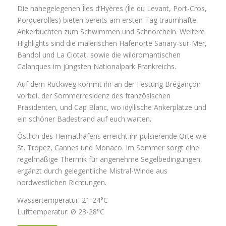
Die nahegelegenen Îles d’Hyères (Île du Levant, Port-Cros,
Porquerolles) bieten bereits am ersten Tag traumhafte
Ankerbuchten zum Schwimmen und Schnorcheln. Weitere
Highlights sind die malerischen Hafenorte Sanary-sur-Mer,
Bandol und La Ciotat, sowie die wildromantischen
Calanques im jüngsten Nationalpark Frankreichs.
Auf dem Rückweg kommt ihr an der Festung Brégançon
vorbei, der Sommerresidenz des französischen
Präsidenten, und Cap Blanc, wo idyllische Ankerplätze und
ein schöner Badestrand auf euch warten.
Östlich des Heimathafens erreicht ihr pulsierende Orte wie
St. Tropez, Cannes und Monaco. Im Sommer sorgt eine
regelmäßige Thermik für angenehme Segelbedingungen,
ergänzt durch gelegentliche Mistral-Winde aus
nordwestlichen Richtungen.
Wassertemperatur: 21-24°C
Lufttemperatur: Ø 23-28°C