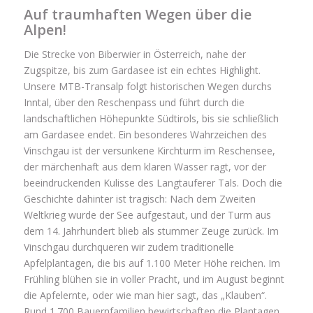
Auf traumhaften Wegen über die
Alpen!
Die Strecke von Biberwier in Österreich, nahe der
Zugspitze, bis zum Gardasee ist ein echtes Highlight.
Unsere MTB-Transalp folgt historischen Wegen durchs
Inntal, über den Reschenpass und führt durch die
landschaftlichen Höhepunkte Südtirols, bis sie schließlich
am Gardasee endet. Ein besonderes Wahrzeichen des
Vinschgau ist der versunkene Kirchturm im Reschensee,
der märchenhaft aus dem klaren Wasser ragt, vor der
beeindruckenden Kulisse des Langtauferer Tals. Doch die
Geschichte dahinter ist tragisch: Nach dem Zweiten
Weltkrieg wurde der See aufgestaut, und der Turm aus
dem 14. Jahrhundert blieb als stummer Zeuge zurück. Im
Vinschgau durchqueren wir zudem traditionelle
Apfelplantagen, die bis auf 1.100 Meter Höhe reichen. Im
Frühling blühen sie in voller Pracht, und im August beginnt
die Apfelernte, oder wie man hier sagt, das „Klauben“.
Rund 1.700 Bauernfamilien bewirtschaften die Plantagen