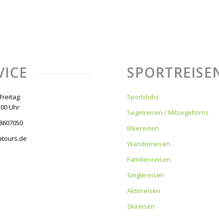
VICE
SPORTREISE
Freitag:
Sportclubs
:00 Uhr
Segelreisen / Mitsegeltörns
 8607050
Bikereisen
atours.de
Wanderreisen
Familienreisen
Singlereisen
Aktivreisen
Skireisen