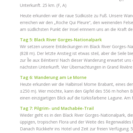
Unterkunft. 25 km. (F, A)
Heute erkunden wir die raue Südküste zu Fuß. Unsere Wande
erreichen wir den „Roche Qui Pleure“, den weinenden Felsen
am südlichsten Punkt der Insel erinnern uns an die Kraft de
Tag 5: Black River Gorges-Nationalpark
Wir setzen unsere Entdeckungen im Black River Gorges-Nat
(828 m). Der letzte Anstieg ist etwas steil, aber die Seil
zur Île aux Bénitiers! Nach dieser Wanderung erwartet uns
nächsten Unterkunft. Vier Übernachtungen in Grand Rivière 
Tag 6: Wanderung am Le Morne
Heute erkunden wir die Halbinsel Morne Brabant, eines der
±250 m). Wer möchte, kann den Gipfel des 556 m hohen Be
einen einzigartigen Blick auf die türkisfarbene Lagune. A
Tag 7: Pilgrim- und Machabée-Trail
Wieder geht es in den Black River Gorges-Nationalpark, di
üppigen, tropischen Flora und der Weite des Regenwaldes
Danach Rückkehr ins Hotel und Zeit zur freien Verfügung. 5