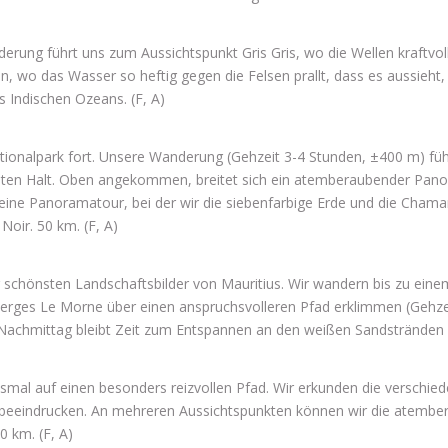
rung führt uns zum Aussichtspunkt Gris Gris, wo die Wellen kraftvol
, wo das Wasser so heftig gegen die Felsen prallt, dass es aussieht,
s Indischen Ozeans. (F, A)
ionalpark fort. Unsere Wanderung (Gehzeit 3-4 Stunden, ±400 m) führ
e bieten Halt. Oben angekommen, breitet sich ein atemberaubender Pan
 eine Panoramatour, bei der wir die siebenfarbige Erde und die Chama
Noir. 50 km. (F, A)
 schönsten Landschaftsbilder von Mauritius. Wir wandern bis zu eine
rges Le Morne über einen anspruchsvolleren Pfad erklimmen (Gehzei
m Nachmittag bleibt Zeit zum Entspannen an den weißen Sandstränden 
esmal auf einen besonders reizvollen Pfad. Wir erkunden die verschi
 beeindrucken. An mehreren Aussichtspunkten können wir die atember
0 km. (F, A)