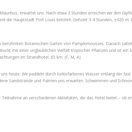
auritius, erwartet uns. Nach etwa 3 Stunden erreichen wir den Gipfel
und die Hauptstadt Port Louis belohnt. Gehzeit 3-4 Stunden, ±420 m. D
den berühmten Botanischen Garten von Pamplemousses. Danach sattel
ruckt mit einer unglaublichen Vielfalt tropischer Pflanzen und ist ein
chtungen im Strandhotel. 65 km. (F, M, A)
 uns heute. Wir paddeln durch türkisfarbenes Wasser entlang der fast 
oldene Sandstrände und Palmen uns erwarten. Schwimmen und Schnorch
eilnahme an verschiedenen Aktivitäten, die das Hotel bietet – ob im