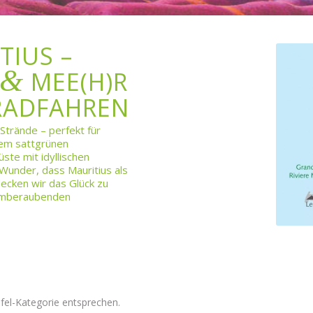
TIUS –
&
MEE(H)R
RADFAHREN
Strände – perfekt für
dem sattgrünen
te mit idyllischen
Wunder, dass Mauritius als
decken wir das Glück zu
temberaubenden
fel-Kategorie entsprechen.